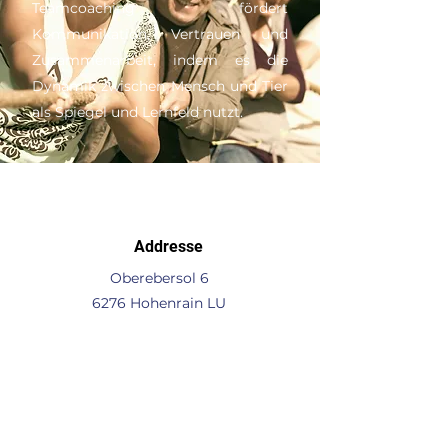
Teamcoaching fördert
Kommunikation, Vertrauen und
Zusammenarbeit, indem es die
Dynamik zwischen Mensch und Tier
als Spiegel und Lernfeld nutzt.
Addresse
Oberebersol 6
6276 Hohenrain LU
"
Zufahrt über Baumallee via "Grüt
Telefon
+41 41 677 91 60
auch WhatsApp
Email