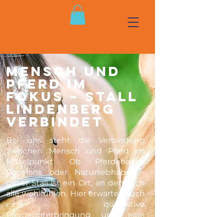
MENSCH UND
PFERD IM
FOKUS – STALL
LINDENBERG
VERBINDET
Bei uns steht die Verbindung
zwischen Mensch und Pferd im
Mittelpunkt. Ob Pferdehalter,
Ponyfans oder Naturliebhaber –
unser Stall ist ein Ort, an dem sich
alle wohlfühlen. Hier erwartet Euch
eine qualitative
Pferdeunterbringung und eine