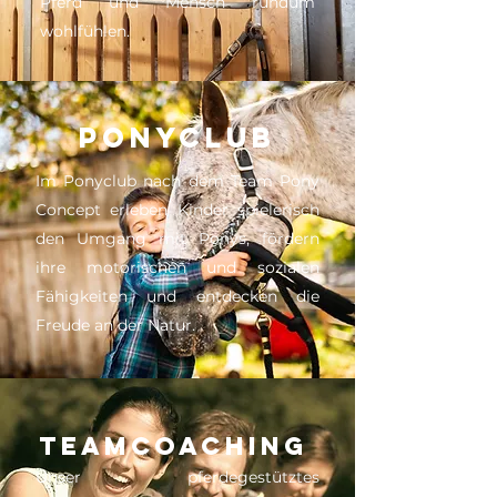
Pferd und Mensch rundum
wohlfühlen.
Ponyclub
Im Ponyclub nach dem Team Pony
Concept erleben Kinder spielerisch
den Umgang mit Ponys, fördern
ihre motorischen und sozialen
Fähigkeiten und entdecken die
Freude an der Natur.
Teamcoaching
Unser pferdegestütztes