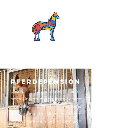
Pferdepension
Unsere Pferdepension bietet
beste Unterbringung, hochwertige
Fütterung und moderne
Ausstattung in einer herzlichen
Atmosphäre – ein Ort, an dem sich