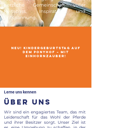
herzliche Gemeinschaft voller
Reitspass, Inspiration und
Entspannung.
NEU! Kindergeburtstag auf
dem Ponyhof – mit
Einhornzauber!
Lerne uns kennen
Über uns
Wir sind ein engagiertes Team, das mit
Leidenschaft für das Wohl der Pferde
und ihrer Besitzer sorgt. Unser Ziel ist
es, eine Umgebung zu schaffen, in der